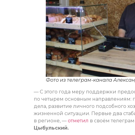
Фото из телеграм-канала Алекса
— С этого года меру поддержки предо
по четырем основным направлениям: п
дела, развитие личного подсобного х
жизненной ситуации. Первые два ста
в регионе, —
отметил
в своём телеграм
Цыбульский.