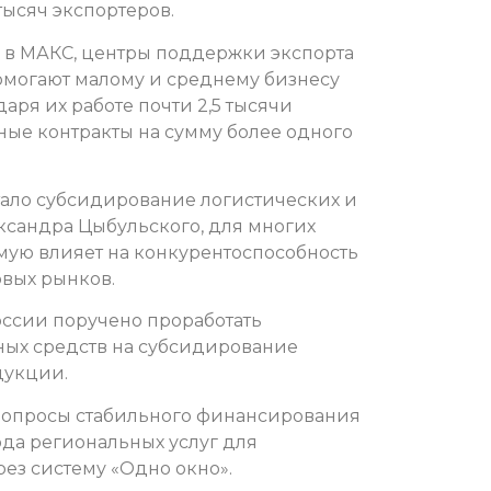
тысяч экспортеров.
е в МАКС, центры поддержки экспорта
помогают малому и среднему бизнесу
аря их работе почти 2,5 тысячи
ые контракты на сумму более одного
ало субсидирование логистических и
ксандра Цыбульского, для многих
мую влияет на конкурентоспособность
вых рынков.
ссии поручено проработать
ых средств на субсидирование
дукции.
вопросы стабильного финансирования
да региональных услуг для
ез систему «Одно окно».