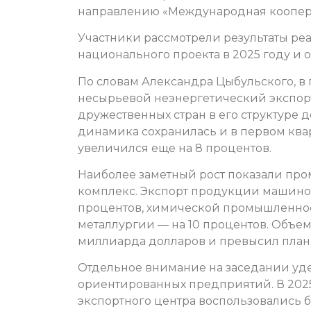
направлению «Международная коопера
Участники рассмотрели результаты р
национального проекта в 2025 году и о
По словам Александра Цыбульского, в
несырьевой неэнергетический экспорт 
дружественных стран в его структуре 
динамика сохранилась и в первом квар
увеличился еще на 8 процентов.
Наиболее заметный рост показали п
комплекс. Экспорт продукции машино
процентов, химической промышленност
металлургии — на 10 процентов. Объем
миллиарда долларов и превысил план
Отдельное внимание на заседании уд
ориентированных предприятий. В 202
экспортного центра воспользовались б