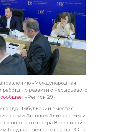
 направлению «Международная
и работы по развитию несырьевого
–
сообщает
«Регион 29»
ександр Цыбульский вместе с
ли России Антоном Алихановым и
 экспортного центра Вероникой
и Государственного совета РФ по