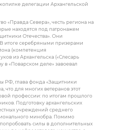
В копилке делегации Архангельской
о «Правда Севера», честь региона на
орые находятся под патронажем
щитники Отечества». Они
 В итоге серебряными призерами
айона (компетенция
ков из Архангельска («Слесарь
зу в «Поварском деле» завоевал
ны РФ, глава фонда «Защитники
, что для многих ветеранов этот
овой профессии: по итогам прошлого
ников. Подготовку архангельских
местных учреждений среднего
ионального минобра. Помимо
 попробовать силы в дополнительных