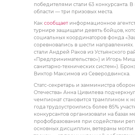
победителями стали 63 конкурсанта. 
области — три призовых места.
Как
сообщает
информационное агентств
турнире защищали девять бойцов, кот
социальных координаторов фонда «За
соревновались в шести направлениях.
стали Андрей Раков из Устьянского р
«Предпринимательство») и Игорь Мишу
санитарно-технических систем»). Брон
Виктор Максимов из Северодвинска.
Статс-секретарь и замминистра оборо
Отечества» Анна Цивилева подчеркнула
чемпионат становится трамплином к н
года трудоустроились более 85% участ
конкурсантов организовали на базах 
профобразования при содействии рег
основных дисциплин, ветераны могли