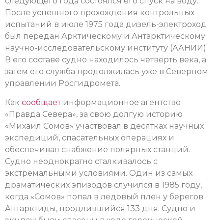
следующего года состоялся его спуск на воду.
После успешного прохождения контрольных
испытаний в июле 1975 года дизель-электроход
был передан Арктическому и Антарктическому
научно-исследовательскому институту (ААНИИ).
В его составе судно находилось четверть века, а
затем его служба продолжилась уже в Северном
управлении Росгидромета.
Как
сообщает
информационное агентство
«Правда Севера», за свою долгую историю
«Михаил Сомов» участвовал в десятках научных
экспедиций, спасательных операциях и
обеспечивал снабжение полярных станций.
Судно неоднократно сталкивалось с
экстремальными условиями. Один из самых
драматических эпизодов случился в 1985 году,
когда «Сомов» попал в ледовый плен у берегов
Антарктиды, продлившийся 133 дня. Судно и