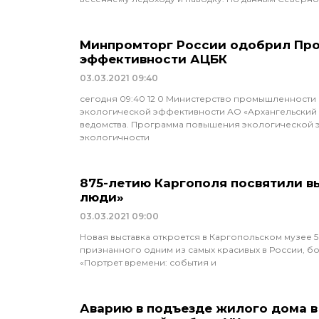
Минпромторг России одобрил Про
эффективности АЦБК
03.03.2021
09:40
сегодня 09:40 12 0 Министерство промышленност
экологической эффективности АО «Архангельский
ведомства. Программа повышения экологической 
экологичности
875-летию Каргополя посвятили в
люди»
03.03.2021
09:00
Новая выставка откроется в Каргопольском музее 
признанного одним из самых красивых в России, бо
«Портрет времени: события и
Аварию в подъезде жилого дома в