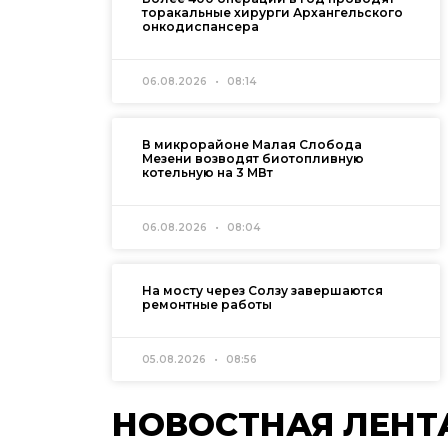
торакальные хирурги Архангельского
онкодиспансера
06.08.2026
08:14
В микрорайоне Малая Слобода
Мезени возводят биотопливную
котельную на 3 МВт
06.08.2026
08:04
На мосту через Солзу завершаются
ремонтные работы
05.08.2026
08:56
НОВОСТНАЯ ЛЕНТ