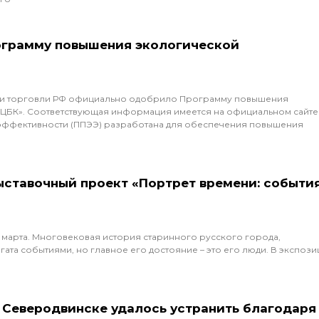
грамму повышения экологической
и и торговли РФ официально одобрило Программу повышения
 ЦБК». Соответствующая информация имеется на официальном сайте
эффективности (ППЭЭ) разработана для обеспечения повышения
ыставочный проект «Портрет времени: события
5 марта. Многовековая история старинного русского города,
гата событиями, но главное его достояние – это его люди. В экспоз
 Северодвинске удалось устранить благодаря