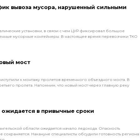
фик вывоза мусора, нарушенный сильными
лические установки, в связи с чем ЦУР фиксировал большое
ненные мусорные контейнеры. В настоящее время перевозчики ТКО
новый мост
приступили к монтажу пролетов временного объездного моста. В
етьего пролета. Напомним, что новый мост через главную реку
 ожидается в привычные сроки
хангельской области ожидается начало ледохода. Опасность
 сохраняется. Накануне специалисты обсудили готовность региона 
ого