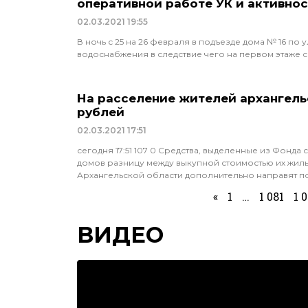
оперативной работе УК и активнос
02.03.2021
19:55
В ночь с 25 на 26 февраля в подъезде дома № 16 п
водоснабжения в следствие чего на первом этаже 
На расселение жителей архангель
рублей
02.03.2021
17:51
сегодня 17:51 107 0 Средства, выделенные из Фон
домов разницу между выкупной стоимостью их жил
Архангельской области дополнительно направят по
«
1
…
1 081
1 
ВИДЕО