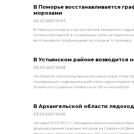
В Поморье восстанавливается гра
морозами
03.03.2021
10:07
В период холодов у мусоровозов замерзали гидрав
количество жалоб в социальных сетях на перепол
восстановили графики вывоза отходов. К примеру,
В Устьянском районе возводится 
03.03.2021
10:06
На объекте строительства моста через реку Устья 
понедельник подрядчики работали над монтажом тр
Устьянского района появится на 139-м километре
В Архангельской области ледоход
03.03.2021
10:05
сегодня 10:05 131 0 С середины апреля на реках Ар
формирования ледовых заторов на Северной Двине
весеннему ледоходу и паводку. По данным Северн