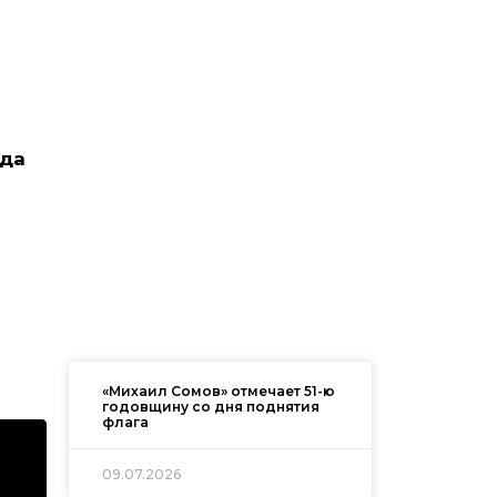
рда
«Михаил Сомов» отмечает 51-ю
годовщину со дня поднятия
флага
09.07.2026